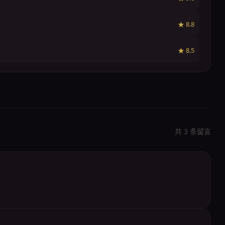
★ 8.8
★ 8.5
共 3 条留言