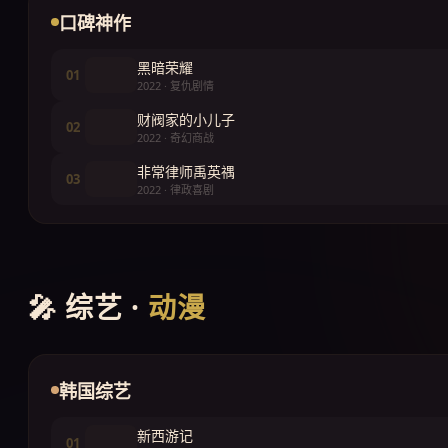
口碑神作
黑暗荣耀
01
2022 · 复仇剧情
财阀家的小儿子
02
2022 · 奇幻商战
非常律师禹英禑
03
2022 · 律政喜剧
🎤 综艺 ·
动漫
韩国综艺
新西游记
01