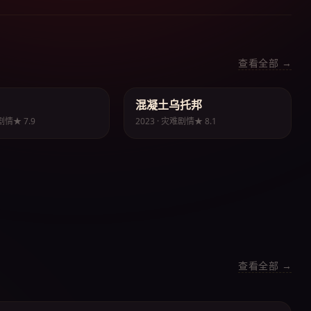
查看全部 →
混凝土乌托邦
🌆 灾难
罪剧情
★ 7.9
2023 · 灾难剧情
★ 8.1
查看全部 →