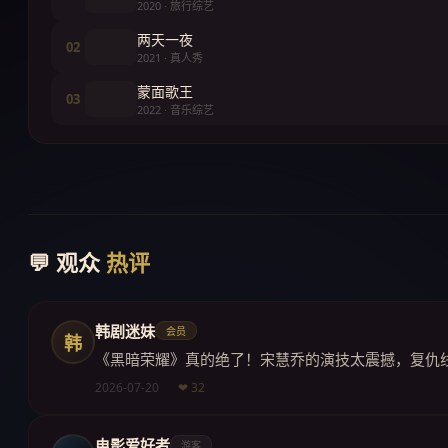
2020 · 旅行综艺
两天一夜
02
2021 · 真人秀
蒙面歌王
03
2022 · 音乐综艺
💬 观众
热评
韩剧迷妹
会员
韩
《黑暗荣耀》真的绝了！宋慧乔的演技太震撼，复仇
2026-07-20
❤ 32
电影爱好者
游客