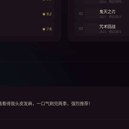
2022 · 奇幻动作
鬼灭之刃
02
★ 8.2
2021 · 奇幻战斗
咒术回战
03
★ 7.8
2022 · 奇幻战斗
线看得我头皮发麻，一口气刷完两季，强烈推荐！