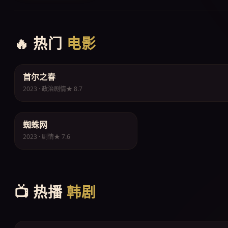
🔥 热门
电影
首尔之春
🔥 年度必看
2023 · 政治剧情
★ 8.7
蜘蛛网
🎬 剧情
2023 · 剧情
★ 7.6
📺 热播
韩剧