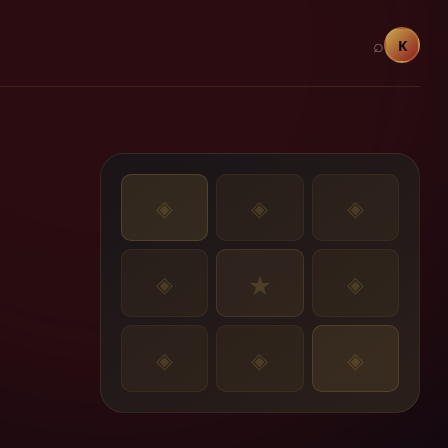
⌕
K
◈
◈
◈
◈
◈
★
◈
◈
◈